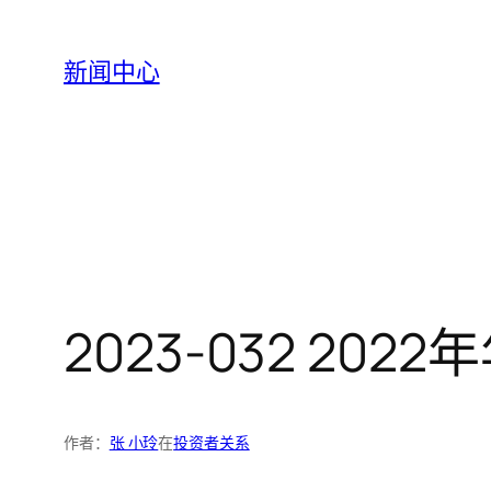
跳
至
新闻中心
内
容
2023-032 2
作者：
张 小玲
在
投资者关系