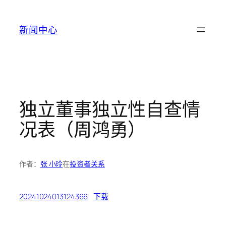
跳
至
新闻中心
内
容
独立董事独立性自查情
况表（周鸿勇）
作者：
张 小玲
在
投资者关系
20241024013124366
下载