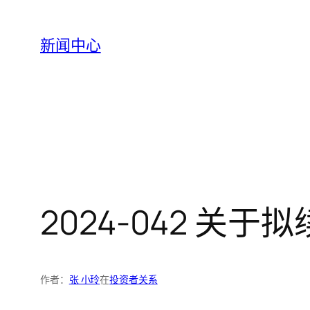
跳
至
新闻中心
内
容
2024-042 关
作者：
张 小玲
在
投资者关系