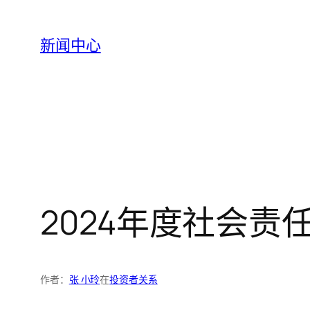
跳
至
新闻中心
内
容
2024年度社会责
作者：
张 小玲
在
投资者关系