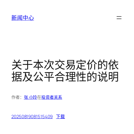
跳
至
新闻中心
内
容
关于本次交易定价的依
据及公平合理性的说明
作者：
张 小玲
在
投资者关系
20250819081515409
下载