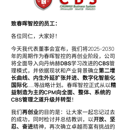
致春晖智控的员工：
各位同仁，大家好！
今天我代表董事会宣布，我们将2025-2030
年的周期作为春晖智控的再创业阶段，公司
将全面导入向丹纳赫
DBS
学习改进的
CBS
管
理模式，并依据现状和产业背景确立
第二增
长曲线、内生外延扩张并进、数字化智能化
国际化
……等战略计划。春晖智控正式从以
精
益制造为主的
CPM向全面、整体、系统的
CBS管理之道升级并转型
！
我们
再创业
的目的是：让大家一起忘记过去
的成功，同时检讨并总结教训，以
开放、坚
忍、奋进
精神，再次确立卓越而富有挑战的