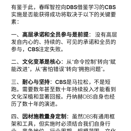
有鉴于此，春晖智控向
DBS
借鉴学习的
CBS
实施是否能获得成功将取决于以下的关键要
素：
一、
高层承诺和全员参与是前提
： 没有高层
发自内心的、持续的、可见的承诺和全员的
参与，
CBS
注定失败。
二、
文化变革是核心
：从“命令控制”转向“赋
能改进”，从“害怕错误”转向“拥抱问题”。
三、
耐心与坚持
：
CBS
是马拉松，不是短
跑。需要数年甚至数十年持续投入才能看到
文化深植和显著回报。丹纳赫DBS自身也经
历了数十年的演进。
四、
因材施教量身定制
：虽然DBS有通用框
架和工具，但实施时必须结合我们自身行