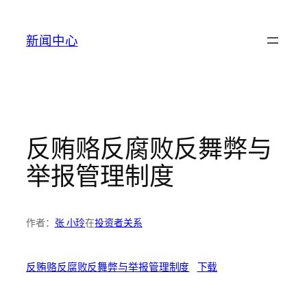
跳
至
新闻中心
内
容
反贿赂反腐败反舞弊与
举报管理制度
作者：
张 小玲
在
投资者关系
反贿赂反腐败反舞弊与举报管理制度
下载