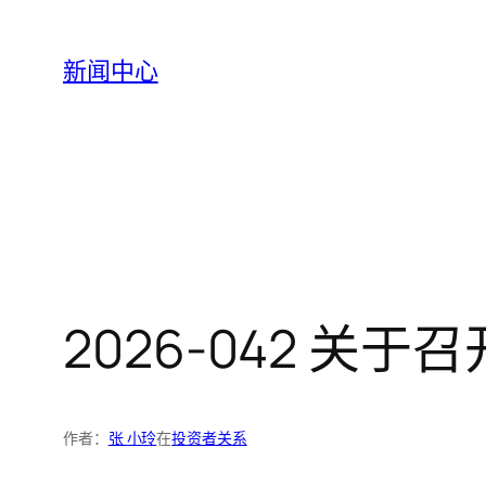
跳
至
新闻中心
内
容
2026-042 关
作者：
张 小玲
在
投资者关系